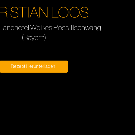
RISTIAN LOOS
 Landhotel Weißes Ross, Illschwang
(Bayern)
Rezept Herunterladen