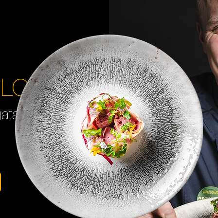
SLO
ta‘s*,