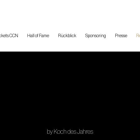
ckets CCN
Hall of Fame
Rückblick
Sponsoring
Presse
R
by Koch des Jahres