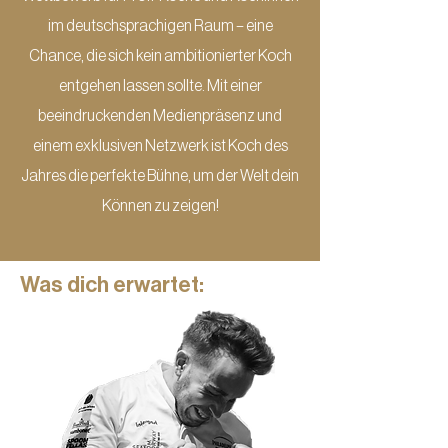
im deutschsprachigen Raum – eine
Chance, die sich kein ambitionierter Koch
entgehen lassen sollte. Mit einer
beeindruckenden Medienpräsenz und
einem exklusiven Netzwerk ist Koch des
Jahres die perfekte Bühne, um der Welt dein
Können zu zeigen!
Was dich erwartet: