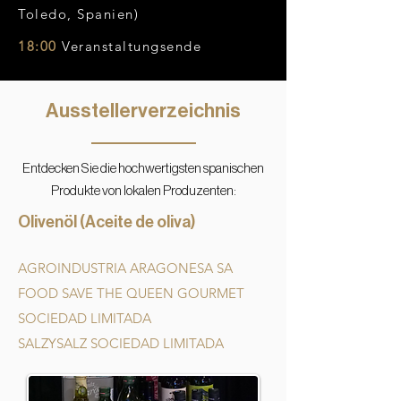
Toledo, Spanien)
18:00
Veranstaltungsende
Ausstellerverzeichnis
Entdecken Sie die hochwertigsten spanischen
Produkte von lokalen Produzenten:
Olivenöl (Aceite de oliva)
AGROINDUSTRIA ARAGONESA SA
FOOD SAVE THE QUEEN GOURMET
SOCIEDAD LIMITADA
SALZYSALZ SOCIEDAD LIMITADA